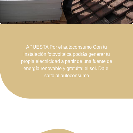
APUESTA Por el autoconsumo Con tu
instalación fotovoltaica podrás generar tu
propia electricidad a partir de una fuente de
energía renovable y gratuita: el sol. Da el
salto al autoconsumo