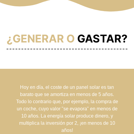
¿GENERAR O
GASTAR?
Hoy en día, el coste de un panel solar es tan
barato que se amortiza en menos de 5 años.
Todo lo contrario que, por ejemplo, la compra de
un coche, cuyo valor "se evapora" en menos de
10 años. La energía solar produce dinero, y
multiplica la inversión por 2, ¡en menos de 10
años!