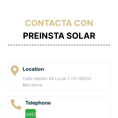
CONTACTA CON
PREINSTA SOLAR
Location
Calle Malats 48 Local 2 CP 08030
Barcelona
Telephone
+933457162